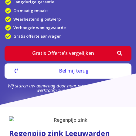
Langdurige garantie
Op maat gemaakt
Weerbestendig ontwerp
Verhoogde woningwaarde
Gratis offerte aanvragen
Gratis Offerte's vergelijken
Bel mij terug
Wij sturen uw aanvraag door naar maximaal 4 bedrijven die
werkzaam zijn in uw omgeving.
Regenpijp zink Leeuwarden