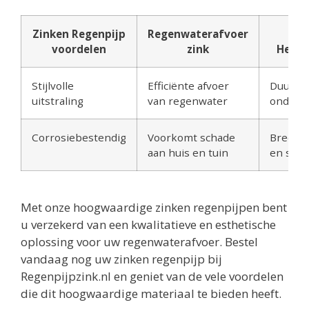
Zinken Regenpijp
Regenwaterafvoer
voordelen
zink
Hemel
Stijlvolle
Efficiënte afvoer
Duurza
uitstraling
van regenwater
onderho
Corrosiebestendig
Voorkomt schade
Breed s
aan huis en tuin
en stijl
Met onze hoogwaardige zinken regenpijpen bent
u verzekerd van een kwalitatieve en esthetische
oplossing voor uw regenwaterafvoer. Bestel
vandaag nog uw zinken regenpijp bij
Regenpijpzink.nl en geniet van de vele voordelen
die dit hoogwaardige materiaal te bieden heeft.