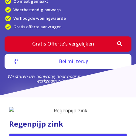
Op maat gemaakt
Weerbestendig ontwerp
Verhoogde woningwaarde
Gratis offerte aanvragen
Gratis Offerte's vergelijken
Bel mij terug
Wij sturen uw aanvraag door naar maximaal 4 bedrijven die
werkzaam zijn in uw omgeving.
Regenpijp zink