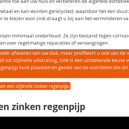
tie toe aan uw huis en verbeteren de algehele esthetiek
jk metaal en kan worden gerecycled, waardoor het een duu
r te kiezen voor zink draagt u bij aan het verminderen v
eisen minimaal onderhoud. Ze zijn bestand tegen corrosi
en over regelmatige reparaties of vervangingen.
 water afvoeren van uw dak, maar profiteert u ook van de v
tot stijlvolle uitstraling, zink is een uitstekende keuze 
enpijp kunt plaatsen en geniet van de voordelen die dit
 een stijlvolle zinken regenpijp:
een zinken regenpijp