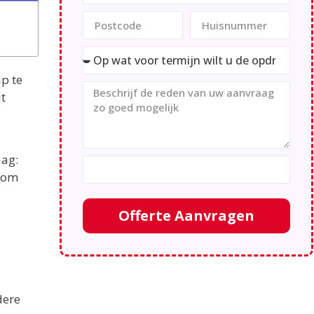
p te
it
aag:
arom
Offerte Aanvragen
dere