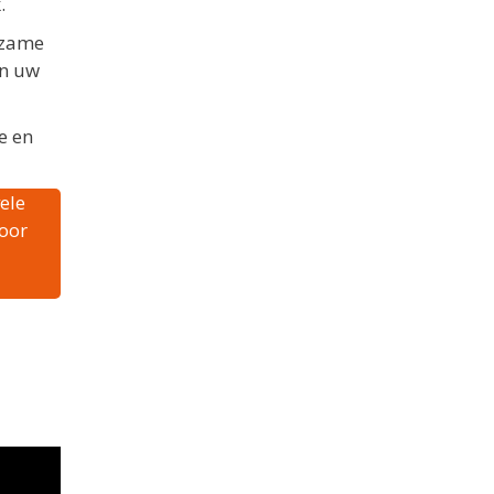
.
rzame
an uw
e en
ele
voor