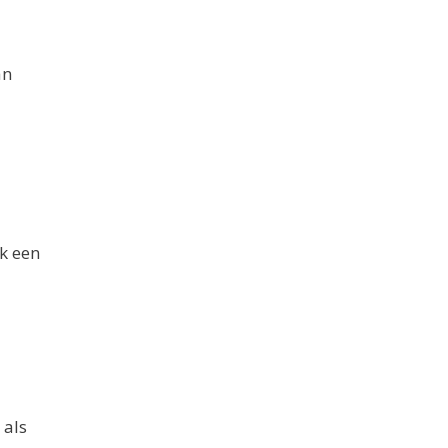
an
k een
 als