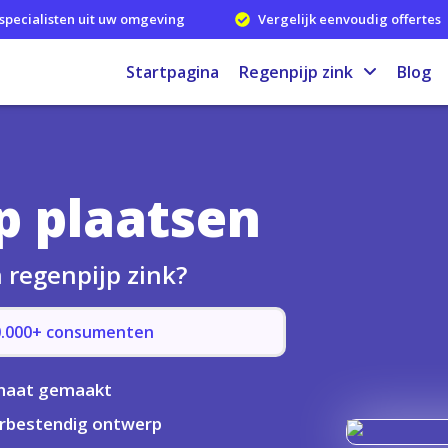
specialisten uit uw omgeving
Vergelijk eenvoudig offertes
Startpagina
Regenpijp zink
Blog
p plaatsen
n regenpijp zink?
50.000+ consumenten
maat gemaakt
rbestendig ontwerp