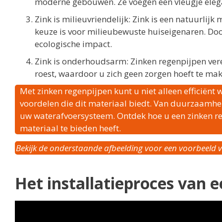
moderne gebouwen. Ze voegen een vleugje elegan
Zink is milieuvriendelijk: Zink is een natuurli
keuze is voor milieubewuste huiseigenaren. Doo
ecologische impact.
Zink is onderhoudsarm: Zinken regenpijpen ver
roest, waardoor u zich geen zorgen hoeft te mak
Met zinken regenpijpen kunt u niet alleen efficiënt
voordelen die dit materiaal biedt. Van duurzaamheid 
uw waterafvoersysteem. Ontdek hoe u een zinken reg
materiaal te bieden heeft.
Bekijk de onderstaande afbeelding voor een voorbeeld van
Het installatieproces van 